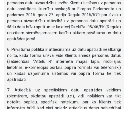
personas datu aizsardzību, ievēro Klientu tiesības uz personas
datu apstrādes likumību saskaņā ar Eiropas Parlamenta un
padomes 2016. gada 27. aprīļa Regulu 2016/679 par fizisku
personu aizsardzību attiecībā uz personas datu apstrādi un
šādu datu brīvu apriti un ar ko atceļ Direktīvu 95/46/EK (Regula)
un citiem piemērojamajiem tiesību aktiem privātuma un datu
apstrādes jomā.
6. Privātuma politika ir attiecināma uz datu apstrādi neatkarīgi
no tā, kādā formā un/vai vidē Klients sniedz personas datus
(sabiedrības “Attēls R” interneta mājas lapā, mobilajās
lietotnēs, e-komercijas portālā, papīra formātā vai telefoniski)
un kādās uzņēmuma sistēmās vai papīra formā tie tiek
apstrādāti.
7. Attiecībā uz specifiskiem datu apstrādes veidiem
(piemēram, sīkdatņu apstrādi u.c.), vidi, nolūkiem var tikt
noteikti papildu, specifiski noteikumi, par ko Klients tiek
informēts brīdī, kad viņš sniedz attiecīgus datus sabiedrībai
“Attēls R”.
PERSONAS DATU APSTRĀDES NOLŪKI