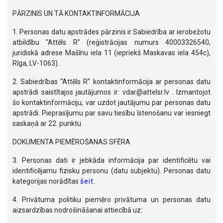
PĀRZINIS UN TĀ KONTAKTINFORMĀCIJA
1. Personas datu apstrādes pārzinis ir Sabiedrība ar ierobežotu
atbildību "Attēls R" (reģistrācijas numurs 40003326540,
juridiskā adrese Mašīnu iela 11 (iepriekš Maskavas iela 454c),
Rīga, LV-1063).
2. Sabiedrības “Attēls R” kontaktinformācija ar personas datu
apstrādi saistītajos jautājumos ir: vdar@attelsr.lv . Izmantojot
šo kontaktinformāciju, var uzdot jautājumu par personas datu
apstrādi. Pieprasījumu par savu tiesību īstenošanu var iesniegt
saskaņā ar 22. punktu.
DOKUMENTA PIEMĒROŠANAS SFĒRA
3. Personas dati ir jebkāda informācija par identificētu vai
identificējamu fizisku personu (datu subjektu). Personas datu
kategorijas norādītas
šeit
.
4. Privātuma politiku piemēro privātuma un personas datu
aizsardzības nodrošināšanai attiecībā uz: