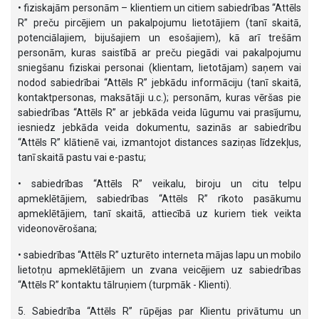
• fiziskajām personām – klientiem un citiem sabiedrības “Attēls
R” preču pircējiem un pakalpojumu lietotājiem (tanī skaitā,
potenciālajiem, bijušajiem un esošajiem), kā arī trešām
personām, kuras saistībā ar preču piegādi vai pakalpojumu
sniegšanu fiziskai personai (klientam, lietotājam) saņem vai
nodod sabiedrībai “Attēls R” jebkādu informāciju (tanī skaitā,
kontaktpersonas, maksātāji u.c.); personām, kuras vēršas pie
sabiedrības “Attēls R” ar jebkāda veida lūgumu vai prasījumu,
iesniedz jebkāda veida dokumentu, sazinās ar sabiedrību
“Attēls R” klātienē vai, izmantojot distances saziņas līdzekļus,
tanī skaitā pastu vai e-pastu;
• sabiedrības “Attēls R” veikalu, biroju un citu telpu
apmeklētājiem, sabiedrības “Attēls R” rīkoto pasākumu
apmeklētājiem, tanī skaitā, attiecībā uz kuriem tiek veikta
videonovērošana;
• sabiedrības “Attēls R” uzturēto interneta mājas lapu un mobilo
lietotņu apmeklētājiem un zvana veicējiem uz sabiedrības
“Attēls R” kontaktu tālruņiem (turpmāk - Klienti).
5. Sabiedrība “Attēls R” rūpējas par Klientu privātumu un