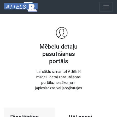
Mēbeļu detaļu
pasūtīšanas
portāls
Lai sāktu izmantot Attēls R
mēbeļu detaļu pasūtīšanas
portālu, no sākuma ir
jāpieslēdzas vai jāreģistrējas