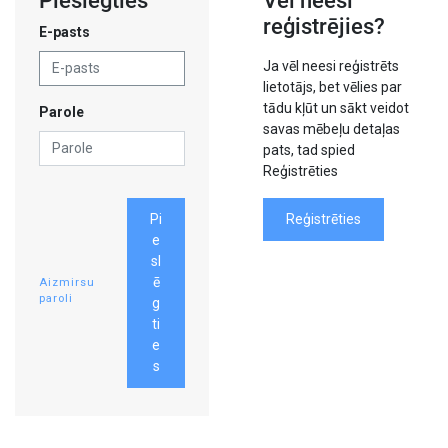
Pieslēgties
Vēl neesi
reģistrējies?
E-pasts
Ja vēl neesi reģistrēts
lietotājs, bet vēlies par
tādu kļūt un sākt veidot
Parole
savas mēbeļu detaļas
pats, tad spied
Reģistrēties
Pi
Reģistrēties
e
sl
ē
Aizmirsu
paroli
g
ti
e
s