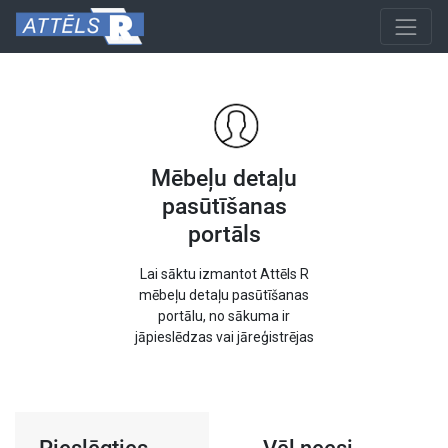
Mēbeļu detaļu
pasūtīšanas
portāls
Lai sāktu izmantot Attēls R
mēbeļu detaļu pasūtīšanas
portālu, no sākuma ir
jāpieslēdzas vai jāreģistrējas