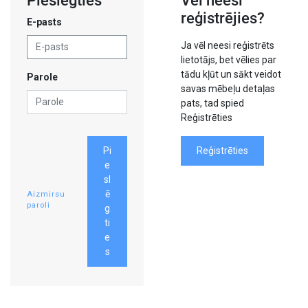
Pieslēgties
Vēl neesi
reģistrējies?
E-pasts
Ja vēl neesi reģistrēts
lietotājs, bet vēlies par
tādu kļūt un sākt veidot
Parole
savas mēbeļu detaļas
pats, tad spied
Reģistrēties
Pi
Reģistrēties
e
sl
ē
Aizmirsu
paroli
g
ti
e
s