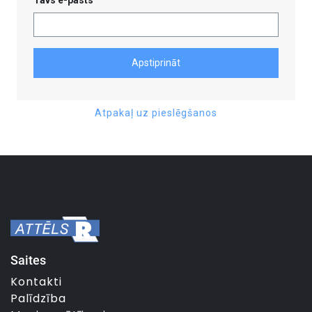
Apstiprināt
Atpakaļ uz pieslēgšanos
Saites
Kontakti
Palīdzība